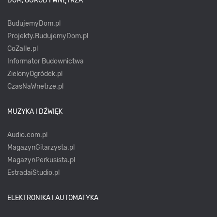
DOM, OGRÓD I WNĘTRZA
BudujemyDom.pl
Projekty.BudujemyDom.pl
CoZaIle.pl
Informator Budownictwa
ZielonyOgródek.pl
CzasNaWnetrze.pl
MUZYKA I DŹWIĘK
Audio.com.pl
MagazynGitarzysta.pl
MagazynPerkusista.pl
EstradaiStudio.pl
ELEKTRONIKA I AUTOMATYKA