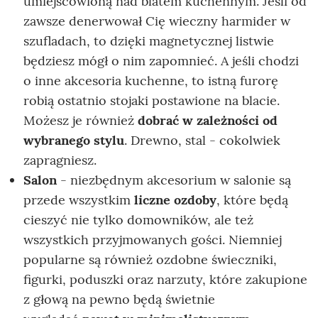
umiejscowioną nad blatem kuchennym. Jeśli od
zawsze denerwował Cię wieczny harmider w
szufladach, to dzięki magnetycznej listwie
będziesz mógł o nim zapomnieć. A jeśli chodzi
o inne akcesoria kuchenne, to istną furorę
robią ostatnio stojaki postawione na blacie.
Możesz je również
dobrać w zależności od
wybranego stylu
. Drewno, stal - cokolwiek
zapragniesz.
Salon
- niezbędnym akcesorium w salonie są
przede wszystkim
liczne ozdoby
, które będą
cieszyć nie tylko domowników, ale też
wszystkich przyjmowanych gości. Niemniej
popularne są również ozdobne świeczniki,
figurki, poduszki oraz narzuty, które zakupione
z głową na pewno będą świetnie