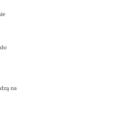
nie
 do
odzą na