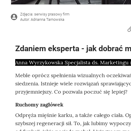
Zdjęcia: serwisy prasowy firm
Autor: Adrianna Tarnowska
Zdaniem eksperta - jak dobrać m
Anna Wyrzykowska Specjalista ds. Marketingu
Meble oprócz spełnienia wizualnych oczekiw
siedzenia. Istnieje wiele rozwiązań sprawiający
przyjemniejszy. Co pozwala poczuć się lepiej?
Ruchomy zagłówek
Odpręża mięśnie karku, a także całego ciała.
szybszej regeneracji sił. To, jak lubimy wypoc