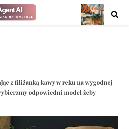
Agent AI
Nowy
ZAS NA WNĘTRZE
numer
kup ten
kup ten
numer
numer
Wydanie papierowe
Wydanie cyfrowe
ając z filiżanką kawy w reku na wygodnej
o wybierzmy odpowiedni model żeby