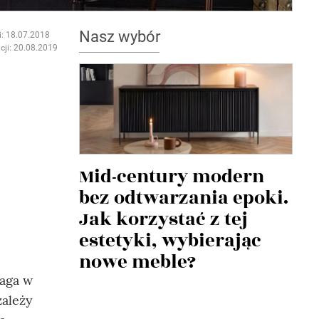
Nasz wybór
i: 18.07.2018
cji: 20.08.2019
Mid-century modern
bez odtwarzania epoki.
Jak korzystać z tej
estetyki, wybierając
nowe meble?
maga w
zależy