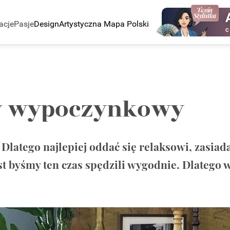
acje
Pasje
Design
Artystyczna Mapa Polski
C
w wypoczynkowy
 Dlatego najlepiej oddać się relaksowi, zasiad
st byśmy ten czas spędzili wygodnie. Dlateg