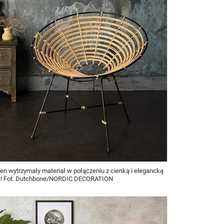
en wytrzymały materiał w połączeniu z cienką i elegancką
nu! Fot. Dutchbone/NORDIC DECORATION