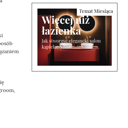
a
Więcej niż
łazienka
ki
Jak stworzyć elegancki salon
posób
kąpielowy?
iązaniem
ię
groom,