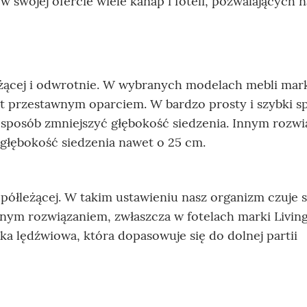
w swojej ofercie wiele kanap i foteli, pozwalających n
leżącej i odwrotnie. W wybranych modelach mebli mar
st przestawnym oparciem. W bardzo prosty i szybki s
 sposób zmniejszyć głębokość siedzenia. Innym rozw
 głębokość siedzenia nawet o 25 cm.
półleżącej. W takim ustawieniu nasz organizm czuje s
nym rozwiązaniem, zwłaszcza w fotelach marki Livin
ka lędźwiowa, która dopasowuje się do dolnej partii