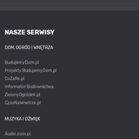
NASZE SERWISY
DOM, OGRÓD I WNĘTRZA
BudujemyDom.pl
Projekty.BudujemyDom.pl
CoZaIle.pl
Informator Budownictwa
ZielonyOgródek.pl
CzasNaWnetrze.pl
MUZYKA I DŹWIĘK
Audio.com.pl