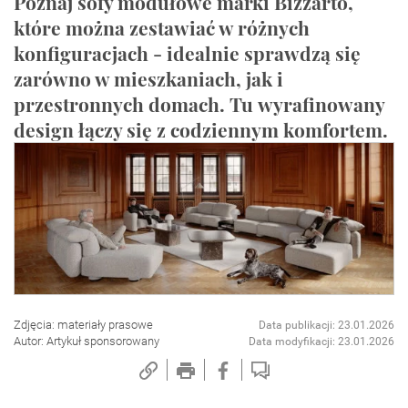
Poznaj sofy modułowe marki Bizzarto,
które można zestawiać w różnych
konfiguracjach - idealnie sprawdzą się
zarówno w mieszkaniach, jak i
przestronnych domach. Tu wyrafinowany
design łączy się z codziennym komfortem.
Zdjęcia: materiały prasowe
Data publikacji: 23.01.2026
Autor: Artykuł sponsorowany
Data modyfikacji: 23.01.2026