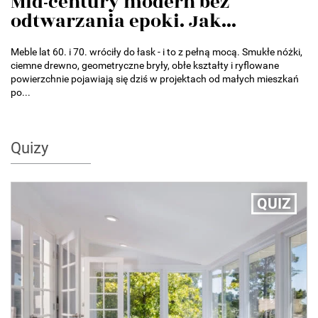
Mid-century modern bez
odtwarzania epoki. Jak...
Meble lat 60. i 70. wróciły do łask - i to z pełną mocą. Smukłe nóżki,
ciemne drewno, geometryczne bryły, obłe kształty i ryflowane
powierzchnie pojawiają się dziś w projektach od małych mieszkań
po...
Quizy
QUIZ