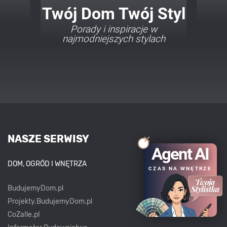
Twój Dom Twój Styl
Porady i inspiracje w
najmodniejszych stylach
NASZE SERWISY
Agent AI
DOM, OGRÓD I WNĘTRZA
CZAS NA WNĘTRZE
BudujemyDom.pl
Projekty.BudujemyDom.pl
CoZaIle.pl