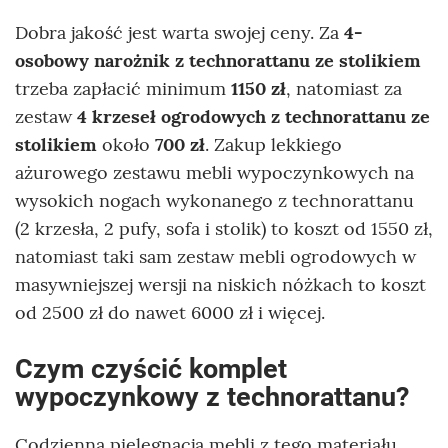
Dobra jakość jest warta swojej ceny. Za
4-
osobowy narożnik z technorattanu ze stolikiem
trzeba zapłacić minimum
1150 zł
, natomiast za
zestaw
4 krzeseł ogrodowych z technorattanu ze
stolikiem
około
700 zł
. Zakup lekkiego
ażurowego zestawu mebli wypoczynkowych na
wysokich nogach wykonanego z technorattanu
(2 krzesła, 2 pufy, sofa i stolik) to koszt od 1550 zł,
natomiast taki sam zestaw mebli ogrodowych w
masywniejszej wersji na niskich nóżkach to koszt
od 2500 zł do nawet 6000 zł i więcej.
Czym czyścić komplet
wypoczynkowy z technorattanu?
Codzienna pielęgnacja mebli z tego materiału