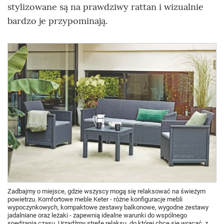
stylizowane są na prawdziwy rattan i wizualnie
bardzo je przypominają.
Zadbajmy o miejsce, gdzie wszyscy mogą się relaksować na świeżym
powietrzu. Komfortowe meble Keter - różne konfiguracje mebli
wypoczynkowych, kompaktowe zestawy balkonowe, wygodne zestawy
jadalniane oraz leżaki - zapewnią idealne warunki do wspólnego
spędzania czasu. Urządźmy strefę relaksu, do której chce się wracać, z