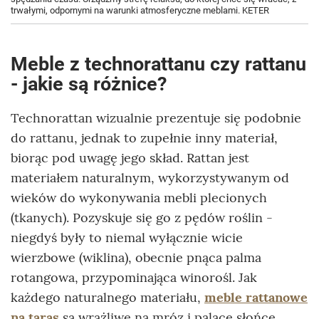
trwałymi, odpornymi na warunki atmosferyczne meblami. KETER
Meble z technorattanu czy rattanu
- jakie są różnice?
Technorattan wizualnie prezentuje się podobnie
do rattanu, jednak to zupełnie inny materiał,
biorąc pod uwagę jego skład. Rattan jest
materiałem naturalnym, wykorzystywanym od
wieków do wykonywania mebli plecionych
(tkanych). Pozyskuje się go z pędów roślin -
niegdyś były to niemal wyłącznie wicie
wierzbowe (wiklina), obecnie pnąca palma
rotangowa, przypominająca winorośl. Jak
każdego naturalnego materiału,
meble rattanowe
na taras
są wrażliwe na mróz i palące słońce,