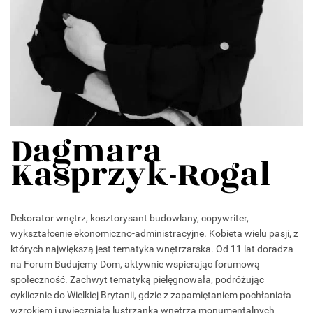
Dagmara
Kasprzyk-Rogal
Dekorator wnętrz, kosztorysant budowlany, copywriter,
wykształcenie ekonomiczno-administracyjne. Kobieta wielu pasji, z
których największą jest tematyka wnętrzarska. Od 11 lat doradza
na Forum Budujemy Dom, aktywnie wspierając forumową
społeczność. Zachwyt tematyką pielęgnowała, podróżując
cyklicznie do Wielkiej Brytanii, gdzie z zapamiętaniem pochłaniała
wzrokiem i uwieczniała lustrzanką wnętrza monumentalnych