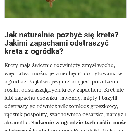
Jak naturalnie pozbyć się kreta?
Jakimi zapachami odstraszyć
kreta z ogródka?
Krety mają świetnie rozwinięty zmysł węchu,
więc łatwo można je zniechęcić do bytowania w
ogrodzie. Najłatwiejszą metodą jest posadzenie
roślin, odstraszających krety zapachem. Kret nie
lubi zapachu czosnku, lawendy, mięty i bazylii,
odstraszy go również wilczomlecz groszkowy,
rącznik pospolity, szachownica cesarska, narcyz i
aksamitka.
Sadzenie w ogrodzie tych roślin może
odstraszyć kreta
i przepędzić z działki. Mając za