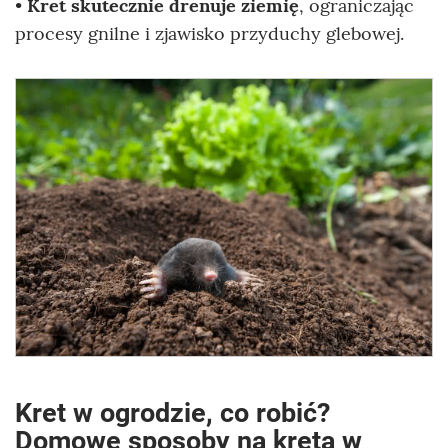
•
Kret skutecznie drenuje ziemię
, ograniczając
procesy gnilne i zjawisko przyduchy glebowej.
Kret w ogrodzie, co robić?
Domowe sposoby na kreta w