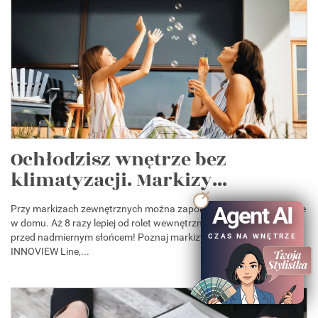
Ochłodzisz wnętrze bez
klimatyzacji. Markizy...
Agent AI
Przy markizach zewnętrznych można zapomnieć o upale i duchocie
w domu. Aż 8 razy lepiej od rolet wewnętrznych zabezpieczają
przed nadmiernym słońcem! Poznaj markizy pionowe FAKRO
CZAS NA WNĘTRZE
INNOVIEW Line,...