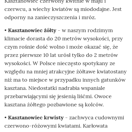
Kasztanowiec czerwony kwitnie w maju i
czerwcu, a wiechy kwiatów są miododajne. Jest
odporny na zanieczyszczenia i mróz.
•
Kasztanowiec żółty
- w naszym rodzimym
klimacie dorasta do 20 metrów wysokości, przy
czym rośnie dość wolno i może okazać się, że
przez pierwsze 10 lat urósł tylko do 2 metrów
wysokości. W Polsce nieczęsto spotykany ze
względu na mniej atrakcyjne żółtawe kwiatostany
niż ma to miejsce w przypadku innych gatunków
kasztana. Niedostatki nadrabia wspaniale
przebarwiającymi się jesienią liśćmi. Owoce
kasztana żółtego pozbawione są kolców.
•
Kasztanowiec krwisty
- zachwyca cudownymi
czerwono-różowymi kwiatami. Karłowata