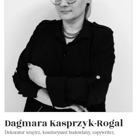
Dagmara Kasprzyk-Rogal
Dekorator wnętrz, kosztorysant budowlany, copywriter,