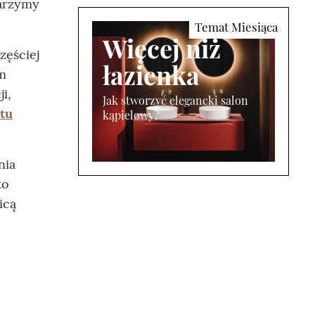
marzymy
Więcej niż
zęściej
łazienka
ym
i,
Jak stworzyć elegancki salon
tu
kąpielowy?
nia
ko
icą