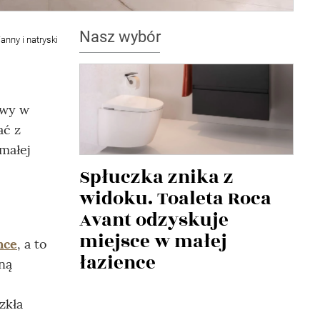
Nasz wybór
anny i natryski
twy w
ać z
małej
Spłuczka znika z
widoku. Toaleta Roca
Avant odzyskuje
miejsce w małej
nce
, a to
łazience
ną
zkła