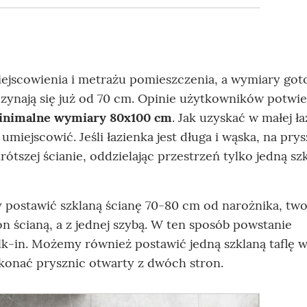
iejscowienia i metrażu pomieszczenia, a wymiary go
zynają się już od 70 cm. Opinie użytkowników potwie
inimalne wymiary 80x100 cm
. Jak uzyskać w małej ł
iejscowić. Jeśli łazienka jest długa i wąska, na prys
tszej ścianie, oddzielając przestrzeń tylko jedną sz
 postawić szklaną ścianę 70-80 cm od narożnika, tw
 ścianą, a z jednej szybą. W ten sposób powstanie
k-in. Możemy również postawić jedną szklaną taflę 
ykonać prysznic otwarty z dwóch stron.