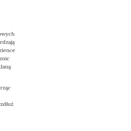
towych
rdzają
azience
znic
klaną
orząc
wzdłuż