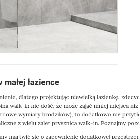
w małej łazience
ienie, dlatego projektując niewielką łazienkę, zdec
na walk-in nie dość, że może zająć mniej miejsca niż
dardowe wymiary brodzików), to dodatkowo nie przyt
eliczne z wielu zalet prysznica walk-in. Poznajmy pozo
imy martwić się o zapewnienie dodatkowej przestrzen