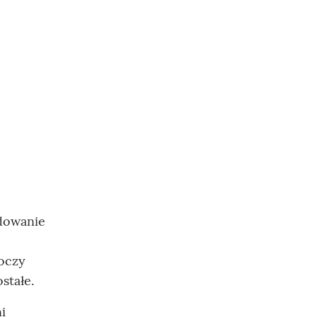
ydowanie
łoczy
stałe.
i