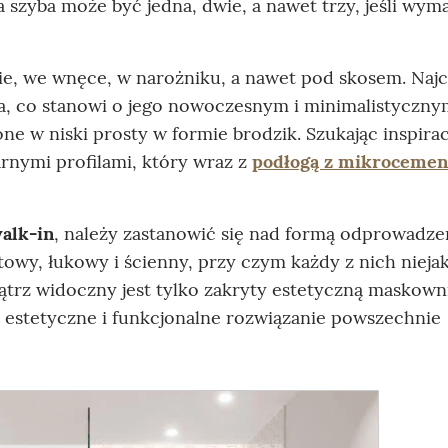
a szyba może być jedna, dwie, a nawet trzy, jeśli wy
e, we wnęce, w narożniku, a nawet pod skosem. Najc
ka, co stanowi o jego nowoczesnym i minimalistyczn
ne w niski prosty w formie brodzik. Szukając inspiracj
rnymi profilami, który wraz z
podłogą z mikrocemen
alk-in
, należy zastanowić się nad formą odprowadze
towy, łukowy i ścienny, przy czym każdy z nich nieja
ątrz widoczny jest tylko zakryty estetyczną maskown
 estetyczne i funkcjonalne rozwiązanie powszechnie