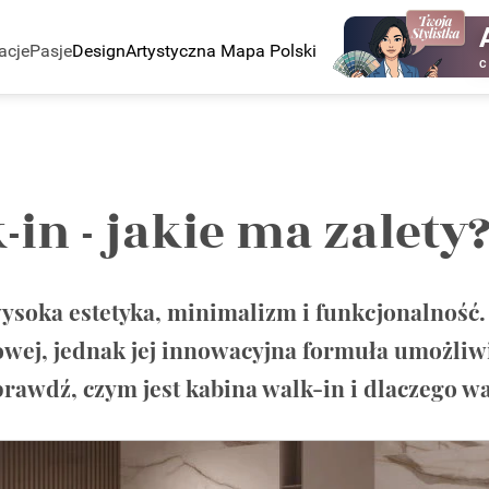
acje
Pasje
Design
Artystyczna Mapa Polski
C
in - jakie ma zalety
wysoka estetyka, minimalizm i funkcjonalność
wej, jednak jej innowacyjna formuła umożliwi
rawdź, czym jest kabina walk-in i dlaczego wa