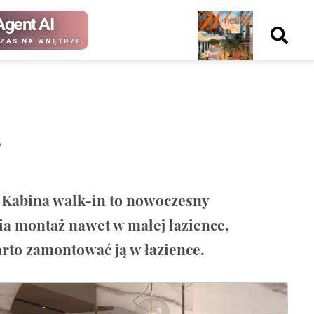
Agent AI
Nowy
ZAS NA WNĘTRZE
numer
?
kup ten
kup ten
numer
numer
Wydanie papierowe
Wydanie cyfrowe
. Kabina walk-in to nowoczesny
a montaż nawet w małej łazience,
rto zamontować ją w łazience.