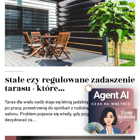
Stałe czy regulowane zadaszenie
tarasu - które...
Agent AI
Taras dla wielu osób staje się letnią jadalnią, miejscem odpoczynku
CZAS NA WNĘTRZE
po pracy, przestrzenią do spotkań z rodziną albo przedłużeniem
salonu. Problem pojawia się wtedy, gdy pogoda zaczyna
decydować za...