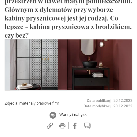
przestrzeń w nawet małym pomieszczeniu.
Głównym z dylematów przy wyborze
kabiny prysznicowej jest jej rodzaj. Co
lepsze - kabina prysznicowa z brodzikiem,
czy bez?
Data publikacji: 20.12.2022
Zdjęcia: materiały prasowe firm
Data modyfikacji: 20.12.2022
Wanny i natryski