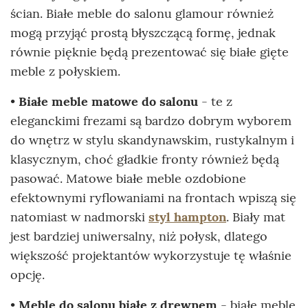
ścian. Białe meble do salonu glamour również
mogą przyjąć prostą błyszczącą formę, jednak
równie pięknie będą prezentować się białe gięte
meble z połyskiem.
•
Białe meble matowe do salonu
- te z
eleganckimi frezami są bardzo dobrym wyborem
do wnętrz w stylu skandynawskim, rustykalnym i
klasycznym, choć gładkie fronty również będą
pasować. Matowe białe meble ozdobione
efektownymi ryflowaniami na frontach wpiszą się
natomiast w nadmorski
styl hampton
. Biały mat
jest bardziej uniwersalny, niż połysk, dlatego
większość projektantów wykorzystuje tę właśnie
opcję.
•
Meble do salonu białe z drewnem
- białe meble