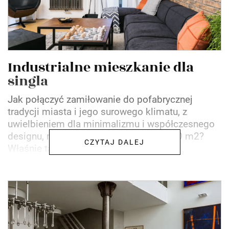
Industrialne mieszkanie dla
singla
Jak połączyć zamiłowanie do pofabrycznej
tradycji miasta i jego surowego klimatu, z
uwielbieniem dla minimalizmu i współczesnego
designu, mając do dyspozycji jedynie 50 m2?
CZYTAJ DALEJ
Właśnie tak: zestawiając...