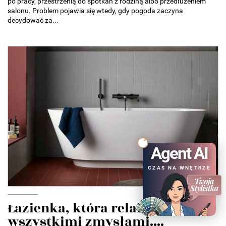
po pracy, przestrzenią do spotkań z rodziną albo przedłużeniem
salonu. Problem pojawia się wtedy, gdy pogoda zaczyna
decydować za...
Agent AI
CZAS NA WNĘTRZE
Łazienka, która relaksuje
wszystkimi zmysłami....