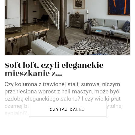
Soft loft, czyli eleganckie
mieszkanie z...
Czy kolumna z trawionej stali, surowa, niczym
przeniesiona wprost z hali maszyn, może być
ozdobą eleganckiego salonu? I czy wielki płat
czarnej blachy może okrywać ścianę przytulnej
CZYTAJ DALEJ
sypialni? Jak...