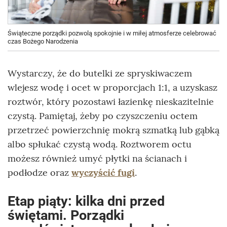
Świąteczne porządki pozwolą spokojnie i w miłej atmosferze celebrować
czas Bożego Narodzenia
Wystarczy, że do butelki ze spryskiwaczem
wlejesz wodę i ocet w proporcjach 1:1, a uzyskasz
roztwór, który pozostawi łazienkę nieskazitelnie
czystą. Pamiętaj, żeby po czyszczeniu octem
przetrzeć powierzchnię mokrą szmatką lub gąbką
albo spłukać czystą wodą. Roztworem octu
możesz również umyć płytki na ścianach i
podłodze oraz
wyczyścić fugi
.
Etap piąty: kilka dni przed
świętami. Porządki