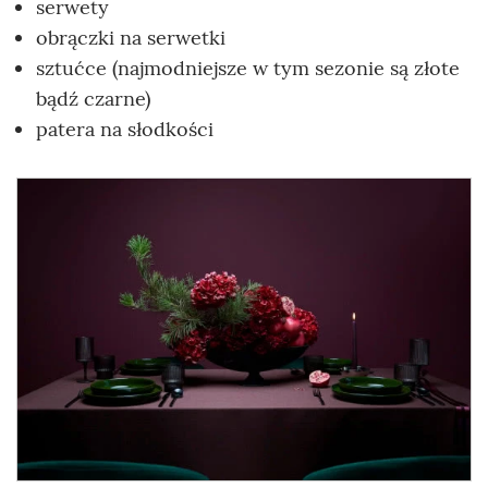
serwety
obrączki na serwetki
sztućce (najmodniejsze w tym sezonie są złote
bądź czarne)
patera na słodkości