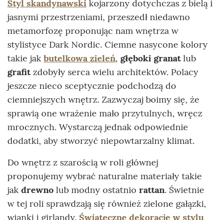
Styl skandynawski
kojarzony dotychczas z bielą i
jasnymi przestrzeniami, przeszedł niedawno
metamorfozę proponując nam wnętrza w
stylistyce Dark Nordic. Ciemne nasycone kolory
takie jak
butelkowa zieleń
,
głęboki granat
lub
grafit
zdobyły serca wielu architektów. Polacy
jeszcze nieco sceptycznie podchodzą do
ciemniejszych wnętrz. Zazwyczaj boimy się, że
sprawią one wrażenie mało przytulnych, wręcz
mrocznych. Wystarczą jednak odpowiednie
dodatki, aby stworzyć niepowtarzalny klimat.
Do wnętrz z szarością w roli głównej
proponujemy wybrać naturalne materiały takie
jak
drewno
lub modny ostatnio
rattan
. Świetnie
w tej roli sprawdzają się również zielone gałązki,
wianki i girlandy.
Świąteczne dekoracje w stylu