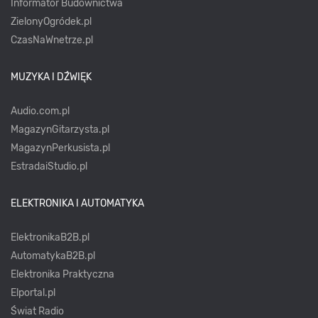
Informator Budownictwa
ZielonyOgródek.pl
CzasNaWnetrze.pl
MUZYKA I DŹWIĘK
Audio.com.pl
MagazynGitarzysta.pl
MagazynPerkusista.pl
EstradaiStudio.pl
ELEKTRONIKA I AUTOMATYKA
ElektronikaB2B.pl
AutomatykaB2B.pl
Elektronika Praktyczna
Elportal.pl
Świat Radio