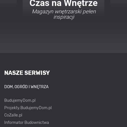
Twój Dom Twój Styl
Porady i inspiracje w
najmodniejszych stylach
NASZE SERWISY
DOM, OGRÓD I WNĘTRZA
BudujemyDom.pl
Projekty.BudujemyDom.pl
CoZaIle.pl
Informator Budownictwa