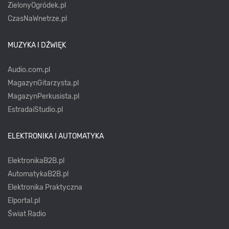
ZielonyOgródek.pl
CzasNaWnetrze.pl
MUZYKA I DŹWIĘK
Audio.com.pl
MagazynGitarzysta.pl
MagazynPerkusista.pl
EstradaiStudio.pl
ELEKTRONIKA I AUTOMATYKA
ElektronikaB2B.pl
AutomatykaB2B.pl
Elektronika Praktyczna
Elportal.pl
Świat Radio