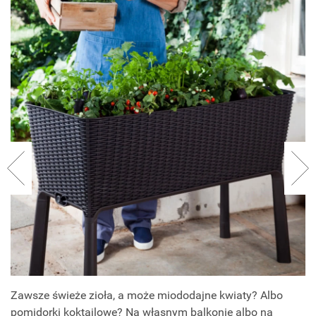
Zawsze świeże zioła, a może miododajne kwiaty? Albo
pomidorki koktajlowe? Na własnym balkonie albo na