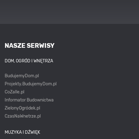
NASZE SERWISY
DOM, OGRÓD I WNĘTRZA
BudujemyDom.pl
Projekty.BudujemyDom.pl
CoZaIle.pl
Informator Budownictwa
ZielonyOgródek.pl
CzasNaWnetrze.pl
MUZYKA I DŹWIĘK