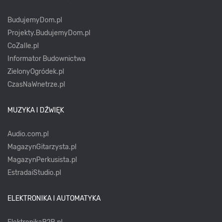
BudujemyDom.pl
Projekty.BudujemyDom.pl
CoZaIle.pl
Informator Budownictwa
ZielonyOgródek.pl
CzasNaWnetrze.pl
MUZYKA I DŹWIĘK
Audio.com.pl
MagazynGitarzysta.pl
MagazynPerkusista.pl
EstradaiStudio.pl
ELEKTRONIKA I AUTOMATYKA