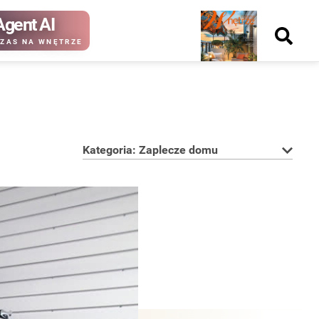
Agent AI
Nowy
ZAS NA WNĘTRZE
numer
Kategoria: Zaplecze domu
kup ten
kup ten
numer
numer
Wydanie papierowe
Wydanie cyfrowe