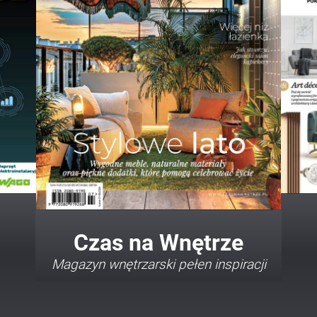
Twój Dom Twój Styl
Porady i inspiracje w najmodniejszych
stylach