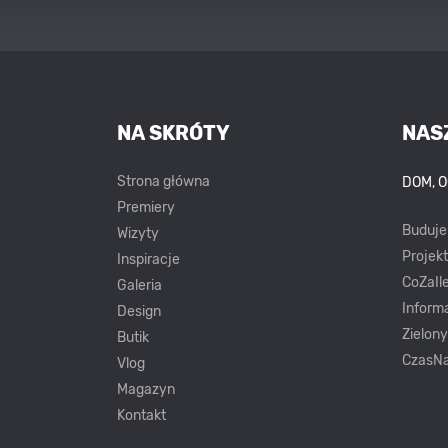
NA SKRÓTY
NAS
Strona główna
DOM, 
Premiery
Buduj
Wizyty
Projek
Inspiracje
CoZaIle
Galeria
Inform
Design
Zielon
Butik
CzasNa
Vlog
Magazyn
Kontakt