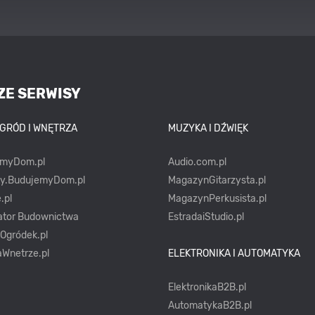
ZE SERWISY
OGRÓD I WNĘTRZA
MUZYKA I DŹWIĘK
emyDom.pl
Audio.com.pl
ty.BudujemyDom.pl
MagazynGitarzysta.pl
.pl
MagazynPerkusista.pl
ator Budownictwa
EstradaiStudio.pl
yOgródek.pl
Wnetrze.pl
ELEKTRONIKA I AUTOMATYKA
ElektronikaB2B.pl
AutomatykaB2B.pl