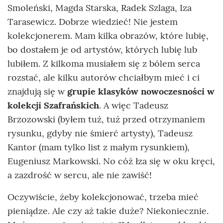
Smoleński, Magda Starska, Radek Szlaga, Iza
Tarasewicz. Dobrze wiedzieć! Nie jestem
kolekcjonerem. Mam kilka obrazów, które lubię,
bo dostałem je od artystów, których lubię lub
lubiłem. Z kilkoma musiałem się z bólem serca
rozstać, ale kilku autorów chciałbym mieć i ci
znajdują się w
grupie klasyków nowoczesności w
kolekcji Szafrańskich
. A więc Tadeusz
Brzozowski (byłem tuż, tuż przed otrzymaniem
rysunku, gdyby nie śmierć artysty), Tadeusz
Kantor (mam tylko list z małym rysunkiem),
Eugeniusz Markowski. No cóż łza się w oku kręci,
a zazdrość w sercu, ale nie zawiść!
Oczywiście, żeby kolekcjonować, trzeba mieć
pieniądze. Ale czy aż takie duże? Niekoniecznie.