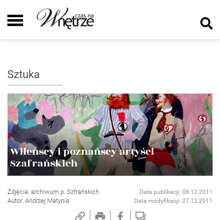
Sztuka
Wileńscy i poznańscy artyści
Szafrańskich
Zdjęcia: archiwum p. Szfrańskich
Data publikacji: 08.12.2011
Autor: Andrzej Matynia
Data modyfikacji: 27.12.2011