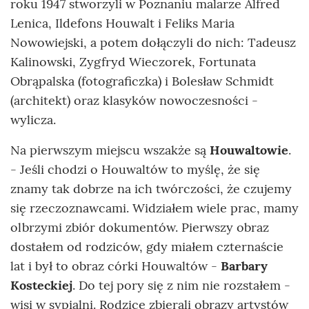
roku 1947 stworzyli w Poznaniu malarze Alfred
Lenica, Ildefons Houwalt i Feliks Maria
Nowowiejski, a potem dołączyli do nich: Tadeusz
Kalinowski, Zygfryd Wieczorek, Fortunata
Obrąpalska (fotograficzka) i Bolesław Schmidt
(architekt) oraz klasyków nowoczesności -
wylicza.
Na pierwszym miejscu wszakże są
Houwaltowie
.
- Jeśli chodzi o Houwaltów to myślę, że się
znamy tak dobrze na ich twórczości, że czujemy
się rzeczoznawcami. Widziałem wiele prac, mamy
olbrzymi zbiór dokumentów. Pierwszy obraz
dostałem od rodziców, gdy miałem czternaście
lat i był to obraz córki Houwaltów -
Barbary
Kosteckiej
. Do tej pory się z nim nie rozstałem -
wisi w sypialni. Rodzice zbierali obrazy artystów