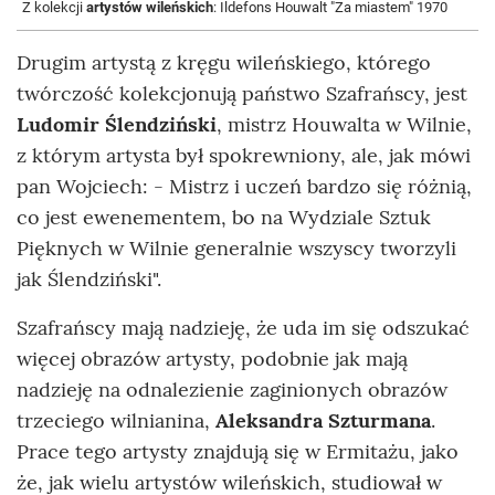
Z kolekcji
artystów wileńskich
: Ildefons Houwalt "Za miastem" 1970
Drugim artystą z kręgu wileńskiego, którego
twórczość kolekcjonują państwo Szafrańscy, jest
Ludomir Ślendziński
, mistrz Houwalta w Wilnie,
z którym artysta był spokrewniony, ale, jak mówi
pan Wojciech: - Mistrz i uczeń bardzo się różnią,
co jest ewenementem, bo na Wydziale Sztuk
Pięknych w Wilnie generalnie wszyscy tworzyli
jak Ślendziński".
Szafrańscy mają nadzieję, że uda im się odszukać
więcej obrazów artysty, podobnie jak mają
nadzieję na odnalezienie zaginionych obrazów
trzeciego wilnianina,
Aleksandra Szturmana
.
Prace tego artysty znajdują się w Ermitażu, jako
że, jak wielu artystów wileńskich, studiował w