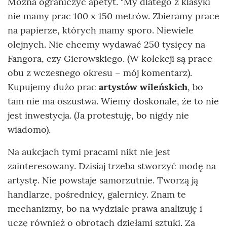
Można ograniczyć apetyt. "My dlatego z klasyki
nie mamy prac 100 x 150 metrów. Zbieramy prace
na papierze, których mamy sporo. Niewiele
olejnych. Nie chcemy wydawać 250 tysięcy na
Fangora, czy Gierowskiego. (W kolekcji są prace
obu z wczesnego okresu – mój komentarz).
Kupujemy dużo prac
artystów wileńskich
, bo
tam nie ma oszustwa. Wiemy doskonale, że to nie
jest inwestycja. (Ja protestuję, bo nigdy nie
wiadomo).
Na aukcjach tymi pracami nikt nie jest
zainteresowany. Dzisiaj trzeba stworzyć modę na
artystę. Nie powstaje samorzutnie. Tworzą ją
handlarze, pośrednicy, galernicy. Znam te
mechanizmy, bo na wydziale prawa analizuję i
uczę również o obrotach dziełami sztuki. Za