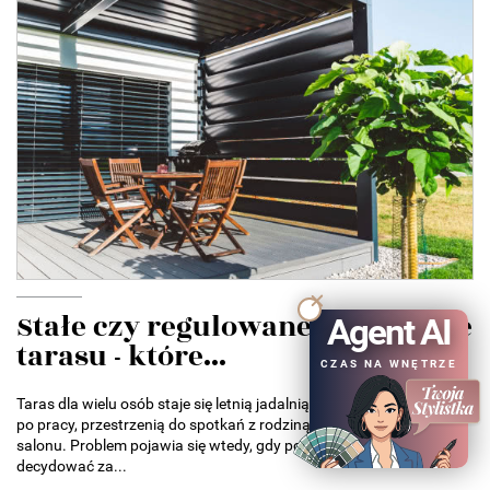
Stałe czy regulowane zadaszenie
Agent AI
tarasu - które...
CZAS NA WNĘTRZE
Taras dla wielu osób staje się letnią jadalnią, miejscem odpoczynku
po pracy, przestrzenią do spotkań z rodziną albo przedłużeniem
salonu. Problem pojawia się wtedy, gdy pogoda zaczyna
decydować za...