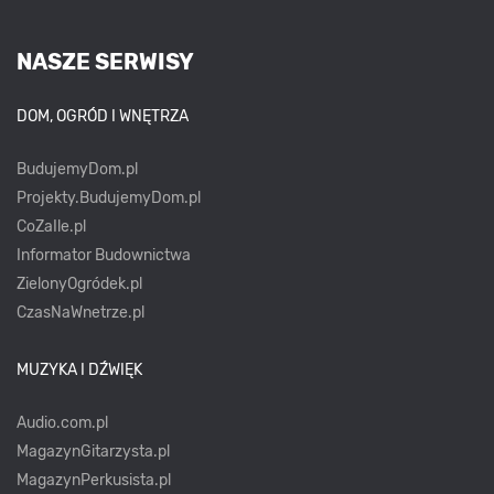
NASZE SERWISY
DOM, OGRÓD I WNĘTRZA
BudujemyDom.pl
Projekty.BudujemyDom.pl
CoZaIle.pl
Informator Budownictwa
ZielonyOgródek.pl
CzasNaWnetrze.pl
MUZYKA I DŹWIĘK
Audio.com.pl
MagazynGitarzysta.pl
MagazynPerkusista.pl