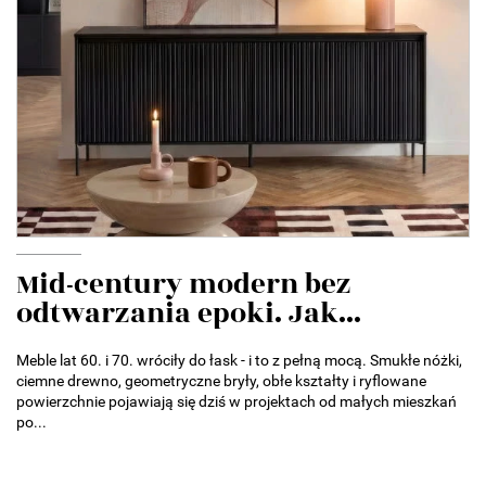
Mid-century modern bez
odtwarzania epoki. Jak...
Meble lat 60. i 70. wróciły do łask - i to z pełną mocą. Smukłe nóżki,
ciemne drewno, geometryczne bryły, obłe kształty i ryflowane
powierzchnie pojawiają się dziś w projektach od małych mieszkań
po...