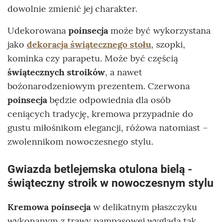
dowolnie zmienić jej charakter.
Udekorowana
poinsecja
może być wykorzystana
jako
dekoracja świątecznego stołu
, szopki,
kominka czy parapetu. Może być częścią
świątecznych stroików
, a nawet
bożonarodzeniowym prezentem. Czerwona
poinsecja
będzie odpowiednia dla osób
ceniących tradycję, kremowa przypadnie do
gustu miłośnikom elegancji, różowa natomiast –
zwolennikom nowoczesnego stylu.
Gwiazda betlejemska otulona bielą -
świąteczny stroik w nowoczesnym stylu
Kremowa poinsecja
w delikatnym płaszczyku
wykonanym z trawy pampasowej wygląda tak,