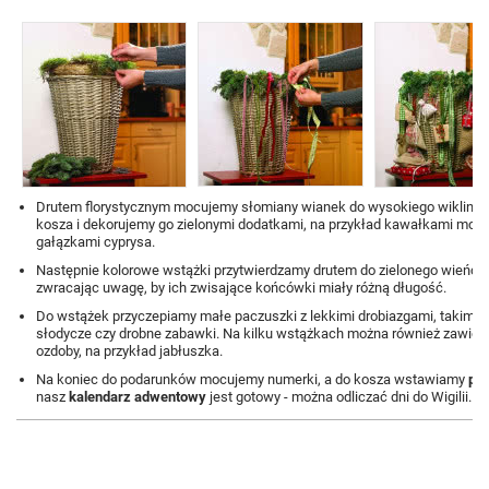
Drutem florystycznym mocujemy słomiany wianek do wysokiego wiklino
kosza i dekorujemy go zielonymi dodatkami, na przykład kawałkami mchu
gałązkami cyprysa.
Następnie kolorowe wstążki przytwierdzamy drutem do zielonego wieńca,
zwracając uwagę, by ich zwisające końcówki miały różną długość.
Do wstążek przyczepiamy małe paczuszki z lekkimi drobiazgami, takimi j
słodycze czy drobne zabawki. Na kilku wstążkach można również zawies
ozdoby, na przykład jabłuszka.
Na koniec do podarunków mocujemy numerki, a do kosza wstawiamy
poi
nasz
kalendarz adwentowy
jest gotowy - można odliczać dni do Wigilii.