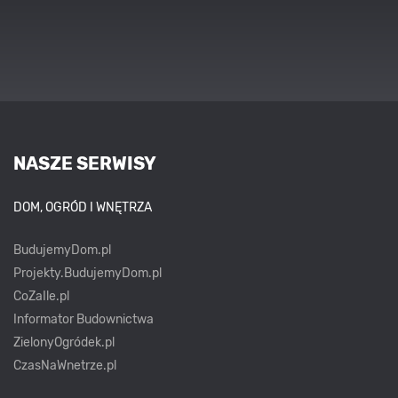
NASZE SERWISY
DOM, OGRÓD I WNĘTRZA
BudujemyDom.pl
Projekty.BudujemyDom.pl
CoZaIle.pl
Informator Budownictwa
ZielonyOgródek.pl
CzasNaWnetrze.pl