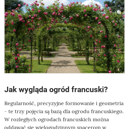
Jak wygląda ogród francuski?
Regularność, precyzyjne formowanie i geometria
- te trzy pojęcia są bazą dla ogrodu francuskiego.
W rozległych ogrodach francuskich można
oddawać się wielogodzinnym spacerom w