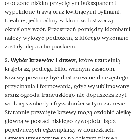
otoczone niskim przyciętym bukszpanem i
wypełnione trawą oraz kwitnącymi bylinami.
Idealnie, jeśli rośliny w klombach stworzą
określony wzór. Przestrzeń pomiędzy klombami
należy wyłożyć podłożem, z którego wykonane
zostały alejki albo piaskiem.
3. Wybór krzewów i drzew
, które uzupełnią
krajobraz, podlega kilku ważnym zasadom.
Krzewy powinny być dostosowane do częstego
przycinania i formowania, gdyż wysublimowany
aranż ogrodu francuskiego nie dopuszcza zbyt
wielkiej swobody i frywolności w tym zakresie.
Starannie przycięte krzewy mogą ozdobić alejkę
główną w postaci niskiego żywopłotu bądź
pojedynczych egzemplarzy w doniczkach.
Drzewa umieszczane są na dalszym planie i