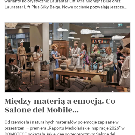
warianty kolorystyczne: Laurastar Lift Xtra Midnight Blue oraz
Laurastar Lift Plus Silky Beige. Nowe odcienie pozwalają jeszcze...
Między materią a emocją. Co
Salone del Mobile...
Od rzemiosła i naturalnych materiałów po emocje zapisane w
przestrzeni – premiera „Raportu Mediolańskie Inspiracje 2026” w
DOMOTECE pokazała, jakie idee po tegorocznym Salone del