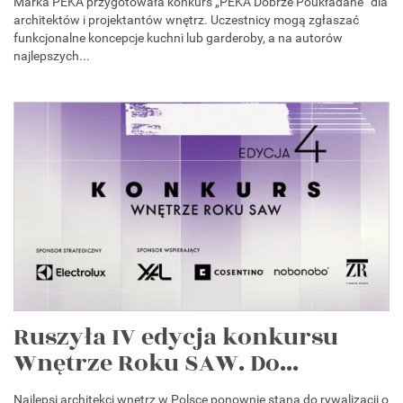
Marka PEKA przygotowała konkurs „PEKA Dobrze Poukładane” dla
architektów i projektantów wnętrz. Uczestnicy mogą zgłaszać
funkcjonalne koncepcje kuchni lub garderoby, a na autorów
najlepszych...
Ruszyła IV edycja konkursu
Wnętrze Roku SAW. Do...
Najlepsi architekci wnętrz w Polsce ponownie staną do rywalizacji o