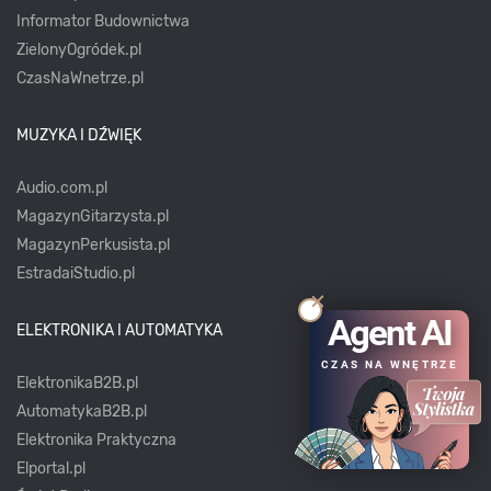
Informator Budownictwa
ZielonyOgródek.pl
CzasNaWnetrze.pl
MUZYKA I DŹWIĘK
Audio.com.pl
MagazynGitarzysta.pl
MagazynPerkusista.pl
EstradaiStudio.pl
Agent AI
ELEKTRONIKA I AUTOMATYKA
CZAS NA WNĘTRZE
ElektronikaB2B.pl
AutomatykaB2B.pl
Elektronika Praktyczna
Elportal.pl