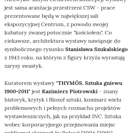
jest sama aranżacja przestrzeni CSW - prace
prezentowane będą w największej sali
ekspozycyjnej Centrum, z powodu swojej
kubatury zwanej potocznie "kościołem". Co
ciekawsze, architektura wystawy nawiązuje do
symbolicznego rysunku
Stanisława Szukalskiego
z 1943 roku, na którym z figury krzyża wyrastają
zarysy swastyk.
Kuratorem wystawy
"THYMÓS. Sztuka gniewu
1900-2011"
jest
Kazimierz Piotrowski
- znany
historyk, krytyk i filozof sztuki, komisarz wielu
problemowych i pełnych rozmachu projektów
wystawienniczych, jak na przykład INC. Sztuka
wobec korporacyjnego przejmowania miejsc
publicznej ekspresji (w Polsce) (2004/2005),