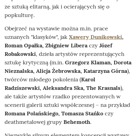
ze sztuką elitarną, jak i ocierających się o
popkulturę.
Obejrzeć na wystawie można m.in. prace
uznanych "klasyków", jak
Xawery Dunikowski
,
Roman Opałka, Zbigniew Libera
czy
Józef
Robakowski
, dzieła artystów reprezentujących
sztukę krytyczną (m.in.
Grzegorz Klaman, Dorota
Nieznalska, Alicja Żebrowska, Katarzyna Górna
),
twórców młodego pokolenia (
Karol
Radziszewski, Aleksandra Ska, The Krasnals
),
ale także artystów rzadko prezentowanych w
scenerii galerii sztuki współczesnej – na przykład
Romana Polańskiego, Tomasza Stańko
czy
deathmetalowej grupy
Behemoth
.
Niezwykle silnym elementem koncepcji wystawy