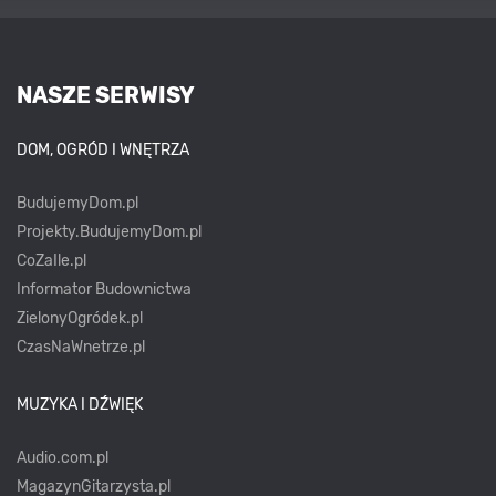
NASZE SERWISY
DOM, OGRÓD I WNĘTRZA
BudujemyDom.pl
Projekty.BudujemyDom.pl
CoZaIle.pl
Informator Budownictwa
ZielonyOgródek.pl
CzasNaWnetrze.pl
MUZYKA I DŹWIĘK
Audio.com.pl
MagazynGitarzysta.pl