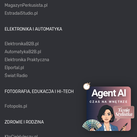
MagazynPerkusista.pl
EstradaiStudio.pl
ELEKTRONIKA I AUTOMATYKA
ElektronikaB2B.pl
AutomatykaB2B.pl
Elektronika Praktyczna
Elportal.pl
Świat Radio
Agent AI
FOTOGRAFIA, EDUKACJA I HI-TECH
CZAS NA WNĘTRZE
Fotopolis.pl
ZDROWIE I RODZINA
KtoCieWyleczy.pl