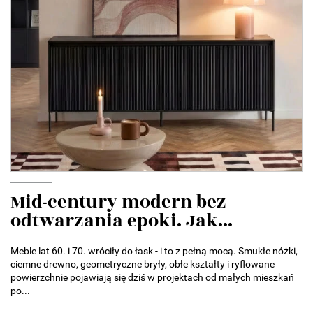
Mid-century modern bez
odtwarzania epoki. Jak...
Meble lat 60. i 70. wróciły do łask - i to z pełną mocą. Smukłe nóżki,
ciemne drewno, geometryczne bryły, obłe kształty i ryflowane
powierzchnie pojawiają się dziś w projektach od małych mieszkań
po...