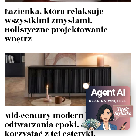
Łazienka, która relaksuje
wszystkimi zmysłami.
Holistyczne projektowanie
wnętrz
Agent AI
CZAS NA WNĘTRZE
Mid-century modern bez
odtwarzania epoki. Jak
korzystać z tej estetyki,