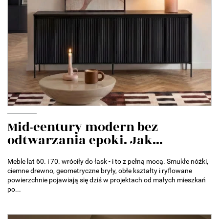
Mid-century modern bez
odtwarzania epoki. Jak...
Meble lat 60. i 70. wróciły do łask - i to z pełną mocą. Smukłe nóżki,
ciemne drewno, geometryczne bryły, obłe kształty i ryflowane
powierzchnie pojawiają się dziś w projektach od małych mieszkań
po...