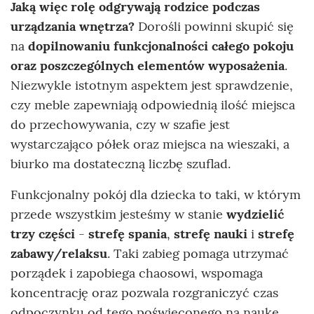
Jaką więc rolę odgrywają rodzice podczas
urządzania wnętrza?
Dorośli powinni skupić się
na
dopilnowaniu funkcjonalności całego pokoju
oraz poszczególnych elementów wyposażenia
.
Niezwykle istotnym aspektem jest sprawdzenie,
czy meble zapewniają odpowiednią ilość miejsca
do przechowywania, czy w szafie jest
wystarczająco półek oraz miejsca na wieszaki, a
biurko ma dostateczną liczbę szuflad.
Funkcjonalny pokój dla dziecka to taki, w którym
przede wszystkim jesteśmy w stanie
wydzielić
trzy części
-
strefę spania
,
strefę nauki
i
strefę
zabawy/relaksu
. Taki zabieg pomaga utrzymać
porządek i zapobiega chaosowi, wspomaga
koncentrację oraz pozwala rozgraniczyć czas
odpoczynku od tego poświęconego na naukę.