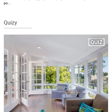
po...
Quizy
QUIZ