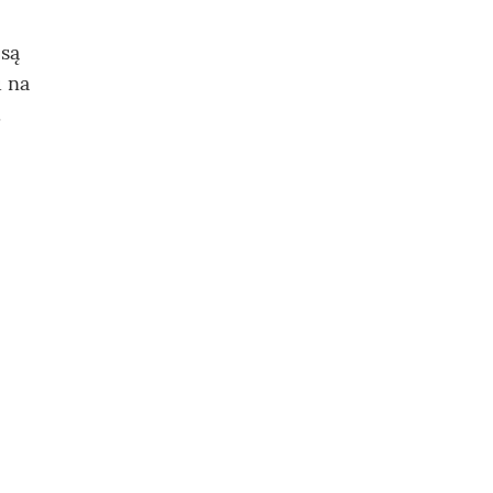
są
 na
.