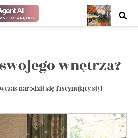
Agent AI
Nowy
ZAS NA WNĘTRZE
numer
o swojego wnętrza?
kup ten
kup ten
numer
numer
Wydanie papierowe
Wydanie cyfrowe
czas narodził się fascynujący styl