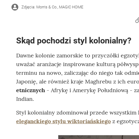
Zdjęcia: Morris & Co., MAGIC HOME
Skąd pochodzi styl kolonialny?
Dawne kolonie zamorskie to przyczółki egzotyk
uważać aranżacje inspirowane kulturą półwysp
terminu na nowo, zaliczając do niego tak od
Japonię, ale również kraje Maghrebu z ich eur
etnicznych
- Afrykę i Amerykę Południową - 
Indian.
Styl kolonialny zdominował przede wszystkim ko
eleganckiego stylu wiktoriańskiego
z egzotyc