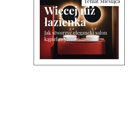
Więcej niż
łazienka
Jak stworzyć elegancki salon
kąpielowy?