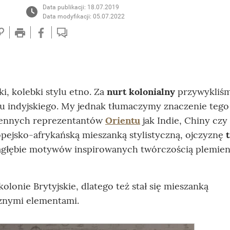
Data publikacji: 18.07.2019
Data modyfikacji: 05.07.2022
i, kolebki stylu etno. Za
nurt kolonialny
przywykliś
u indyjskiego. My jednak tłumaczymy znaczenie tego
miennych reprezentantów
Orientu
jak Indie, Chiny czy
opejsko-afrykańską mieszanką stylistyczną, ojczyznę
zagłębie motywów inspirowanych twórczością plemie
lonie Brytyjskie, dlatego też stał się mieszanką
znymi elementami.