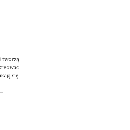
i tworzą
ykreować
kają się