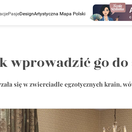
acje
Pasje
Design
Artystyczna Mapa Polski
C
jak wprowadzić go d
zała się w zwierciadle egzotycznych krain, wów