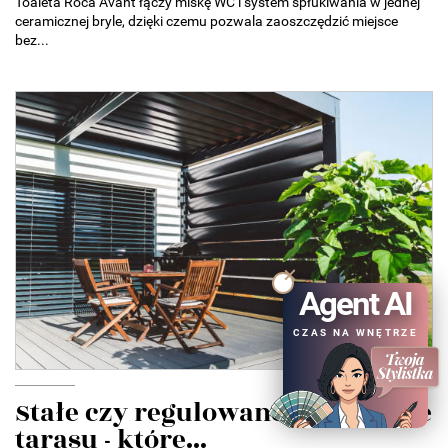
Toaleta Roca Avant łączy miskę WC i system spłukiwania w jednej
ceramicznej bryle, dzięki czemu pozwala zaoszczędzić miejsce
bez...
Agent AI
CZAS NA WNĘTRZE
Stałe czy regulowane zadaszenie
tarasu - które...