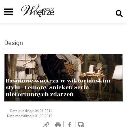
Design
Baśniowe wnętrza w wiktoriańskim
stylu - Lemony Snicket: Seria
niefortunnych zdarzeń
Data publikacji: 04.06.2014
Data modyfikacji: 01.09.2019