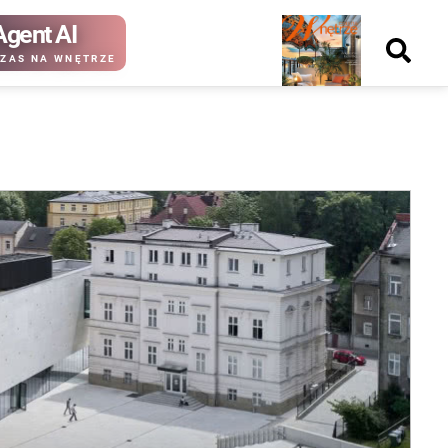
Agent AI
Nowy
ZAS NA WNĘTRZE
numer
kup ten
kup ten
numer
numer
Wydanie papierowe
Wydanie cyfrowe