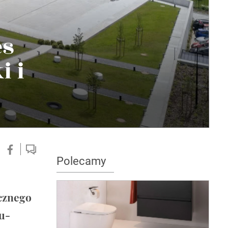
es
i i
Polecamy
cznego
u-