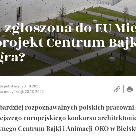
 zgłoszona do EU Mi
rojekt Centrum Bajk
gra?
ta publikacji: 23.10.2025
ta modyfikacji: 23.10.2025
ajbardziej rozpoznawalnych polskich pracowni.
ejszego europejskiego konkursu architektoni
ywnego Centrum Bajki i Animacji OKO w Bielsk