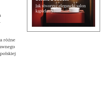
Jak stworzyć elegancki salon
kąpielowy?
h
-
ła różne
 dawnego
polskiej