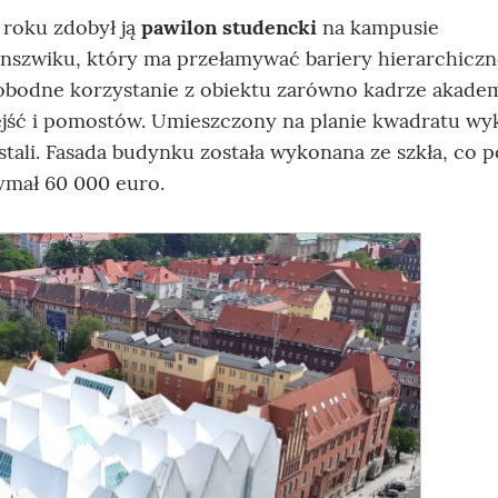
 roku zdobył ją
pawilon studencki
na kampusie
szwiku, który ma przełamywać bariery hierarchicz
bodne korzystanie z obiektu zarówno kadrze akadem
rzejść i pomostów. Umieszczony na planie kwadratu w
i stali. Fasada budynku została wykonana ze szkła, co 
ymał 60 000 euro.