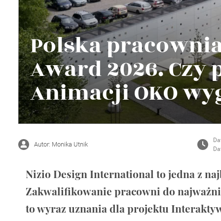
Wellnes
DIY
Polska pracownia
Award 2026. Czy p
Animacji OKO wy
Da
Autor: Monika Utnik
Da
Nizio Design International to jedna z n
Zakwalifikowanie pracowni do najważni
to wyraz uznania dla projektu Interakt