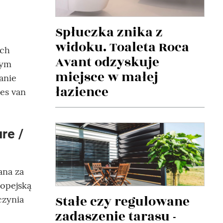
Spłuczka znika z
widoku. Toaleta Roca
ych
Avant odzyskuje
rym
miejsce w małej
anie
łazience
es van
re /
na za
ropejską
Stałe czy regulowane
czynia
zadaszenie tarasu -