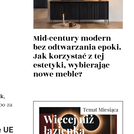
Mid-century modern
bez odtwarzania epoki.
Jak korzystać z tej
estetyki, wybierając
nowe meble?
k,
bo za
Więcej niż
łazienka
e UE