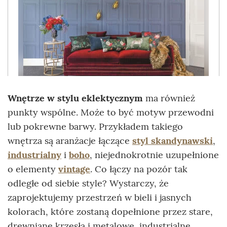
Wnętrze w stylu eklektycznym
ma również
punkty wspólne. Może to być motyw przewodni
lub pokrewne barwy. Przykładem takiego
wnętrza są aranżacje łączące
styl skandynawski
,
industrialny
i
boho
, niejednokrotnie uzupełnione
o elementy
vintage
. Co łączy na pozór tak
odległe od siebie style? Wystarczy, że
zaprojektujemy przestrzeń w bieli i jasnych
kolorach, które zostaną dopełnione przez stare,
drewniane krzesła i metalowe, industrialne