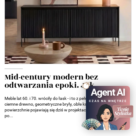
Mid-century modern bez
odtwarzania epoki. Jak...
Agent AI
Meble lat 60. i 70. wróciły do łask - i to z pełną mocą. Smukłe nóżki,
CZAS NA WNĘTRZE
ciemne drewno, geometryczne bryły, obłe kształty i ryflowane
powierzchnie pojawiają się dziś w projektach od małych mieszkań
po...