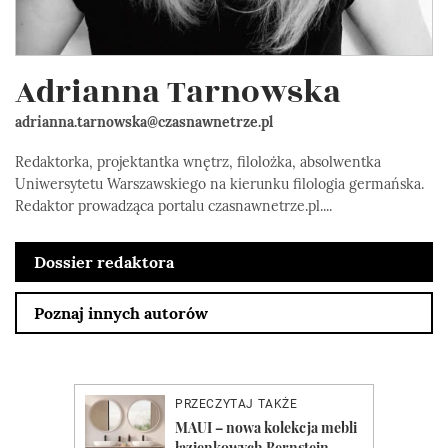
Adrianna Tarnowska
adrianna.tarnowska@czasnawnetrze.pl
Redaktorka, projektantka wnętrz, filolożka, absolwentka
Uniwersytetu Warszawskiego na kierunku filologia germańska.
Redaktor prowadząca portalu czasnawnetrze.pl....
Dossier redaktora
Poznaj innych autorów