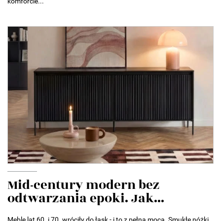
komforcie...
Mid-century modern bez
odtwarzania epoki. Jak...
Meble lat 60. i 70. wróciły do łask - i to z pełną mocą. Smukłe nóżki,