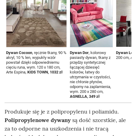
Dywan Cocoon
, ręcznie tkany, 90 %
Dywan Dor
, kolorowy
Dywan Lov
akryl, 10 % len, wypukły wzór
pasiasty dywan, tkany z
200 cm, Art
powstał dzięki odpowiedniemu
przędzy syntetycznej
cięciu runa, wym. 120 x 180 cm,
łączącej dziesięć
Arte Espina,
KIDS TOWN, 1032 zł
kolorów, łatwy do
utrzymania w czystości,
nie chłonie płynów,
odporny na zaplamienia,
wym. 200 x 280 cm,
AGNELLA, 349 zł
Produkuje się je z polipropylenu i poliamidu.
Polipropylenowe dywany
są dość szorstkie, ale
za to odporne na uszkodzenia i nie tracą