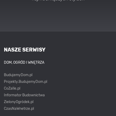
NASZE SERWISY
DOM, OGRÓD I WNĘTRZA
BudujemyDom.pl
Projekty.BudujemyDom.pl
CoZaIle.pl
Informator Budownictwa
ZielonyOgródek.pl
CzasNaWnetrze.pl