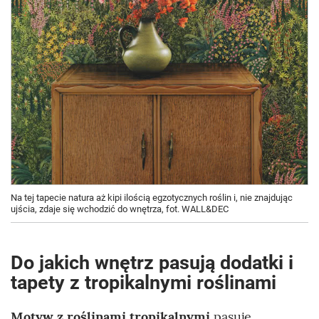
Na tej tapecie natura aż kipi ilością egzotycznych roślin i, nie znajdując
ujścia, zdaje się wchodzić do wnętrza, fot. WALL&DEC
Do jakich wnętrz pasują dodatki i
tapety z tropikalnymi roślinami
Motyw z roślinami tropikalnymi
pasuje