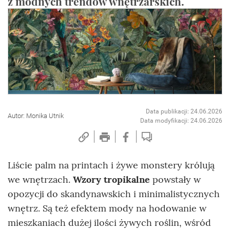
z modnych trendów wnętrzarskich.
Data publikacji: 24.06.2026
Autor: Monika Utnik
Data modyfikacji: 24.06.2026
Liście palm na printach i żywe monstery królują
we wnętrzach.
Wzory tropikalne
powstały w
opozycji do skandynawskich i minimalistycznych
wnętrz. Są też efektem mody na hodowanie w
mieszkaniach dużej ilości żywych roślin, wśród