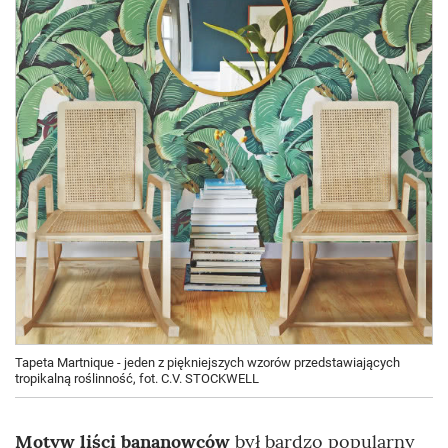
Tapeta Martnique - jeden z piękniejszych wzorów przedstawiających
tropikalną roślinność, fot. C.V. STOCKWELL
Motyw liści bananowców
był bardzo popularny