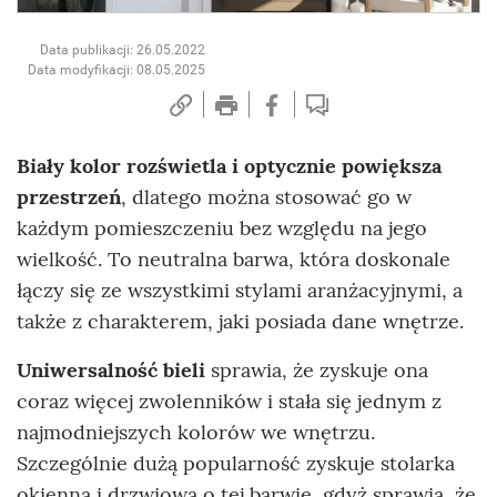
Data publikacji: 26.05.2022
Data modyfikacji: 08.05.2025
Biały kolor rozświetla i optycznie powiększa
przestrzeń
, dlatego można stosować go w
każdym pomieszczeniu bez względu na jego
wielkość. To neutralna barwa, która doskonale
łączy się ze wszystkimi stylami aranżacyjnymi, a
także z charakterem, jaki posiada dane wnętrze.
Uniwersalność bieli
sprawia, że zyskuje ona
coraz więcej zwolenników i stała się jednym z
najmodniejszych kolorów we wnętrzu.
Szczególnie dużą popularność zyskuje stolarka
okienna i drzwiowa o tej barwie, gdyż sprawia, że