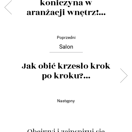
koniczyna w
aranżacji wnętrz!...
Poprzedni
Salon
Jak obić krzesło krok
po kroku?...
Następny
Obejrzyj i zainspiruj się