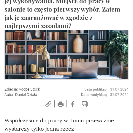
jej wykonywania. Miejsce do pracy w
salonie to często pierwszy wybór. Zatem
jak je zaaranżować w zgodzie z
najlepszymi zasadami?
Zdjęcia: Adobe Stock
Data publikacji: 31.07.2024
Autor: Daniel Działa
Data modyfikacji: 31.07.2024
Współcześnie do pracy w domu przeważnie
wystarczy tylko jedna rzecz -