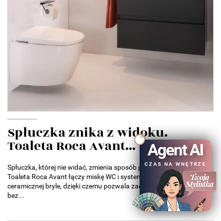
Spłuczka znika z widoku.
Toaleta Roca Avant...
Agent AI
CZAS NA WNĘTRZE
Spłuczka, której nie widać, zmienia sposób projektowania łazienek.
Toaleta Roca Avant łączy miskę WC i system spłukiwania w jednej
ceramicznej bryle, dzięki czemu pozwala zaoszczędzić miejsce
bez...