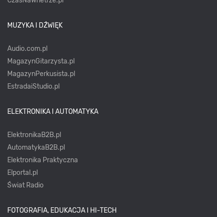
CzasNaWnetrze.pl
MUZYKA I DŹWIĘK
Audio.com.pl
MagazynGitarzysta.pl
MagazynPerkusista.pl
EstradaiStudio.pl
ELEKTRONIKA I AUTOMATYKA
ElektronikaB2B.pl
AutomatykaB2B.pl
Elektronika Praktyczna
Elportal.pl
Świat Radio
FOTOGRAFIA, EDUKACJA I HI-TECH