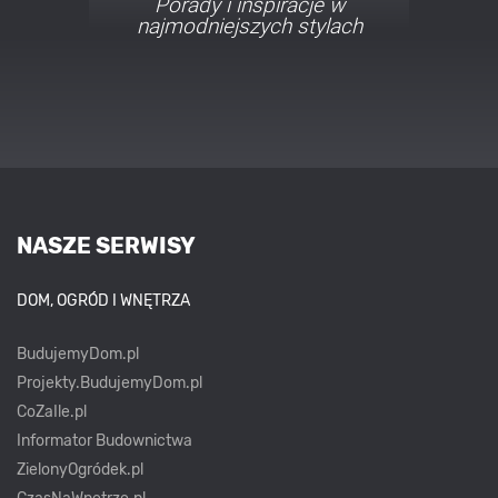
Porady i inspiracje w
najmodniejszych stylach
NASZE SERWISY
DOM, OGRÓD I WNĘTRZA
BudujemyDom.pl
Projekty.BudujemyDom.pl
CoZaIle.pl
Informator Budownictwa
ZielonyOgródek.pl