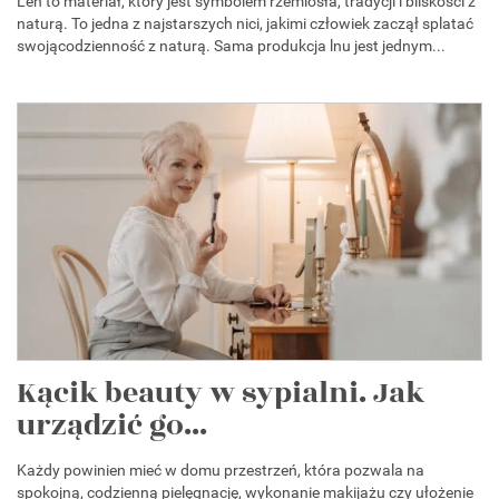
Len to materiał, który jest symbolem rzemiosła, tradycji i bliskości z
naturą. To jedna z najstarszych nici, jakimi człowiek zaczął splatać
swojącodzienność z naturą. Sama produkcja lnu jest jednym...
Kącik beauty w sypialni. Jak
urządzić go...
Każdy powinien mieć w domu przestrzeń, która pozwala na
spokojną, codzienną pielęgnację, wykonanie makijażu czy ułożenie