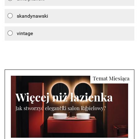
skandynawski
vintage
Więcej niż łazienka
Jak stworzyć elegancki salon kąpielowy?