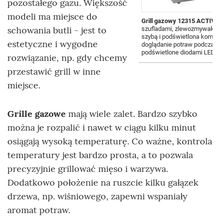
pozostałego gazu. Większość
modeli ma miejsce do
Grill gazowy 12315 ACTIVA
schowania butli - jest to
szufladami, zlewozmywakiem
szybą i podświetlona komora
estetyczne i wygodne
doglądanie potraw podczas g
podświetlone diodami LED,
L
rozwiązanie, np. gdy chcemy
przestawić grill w inne
miejsce.
Grille gazowe
mają wiele zalet. Bardzo szybko
można je rozpalić i nawet w ciągu kilku minut
osiągają wysoką temperaturę. Co ważne, kontrola
temperatury jest bardzo prosta, a to pozwala
precyzyjnie grillować mięso i warzywa.
Dodatkowo położenie na ruszcie kilku gałązek
drzewa, np. wiśniowego, zapewni wspaniały
aromat potraw.