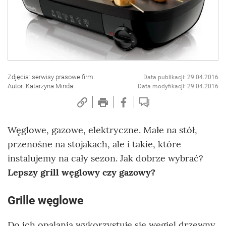
Zdjęcia: serwisy prasowe firm
Data publikacji: 29.04.2016
Autor: Katarzyna Minda
Data modyfikacji: 29.04.2016
Węglowe, gazowe, elektryczne. Małe na stół,
przenośne na stojakach, ale i takie, które
instalujemy na cały sezon. Jak dobrze wybrać?
Lepszy grill węglowy czy gazowy?
Grille węglowe
Do ich opalania wykorzystuje się węgiel drzewny