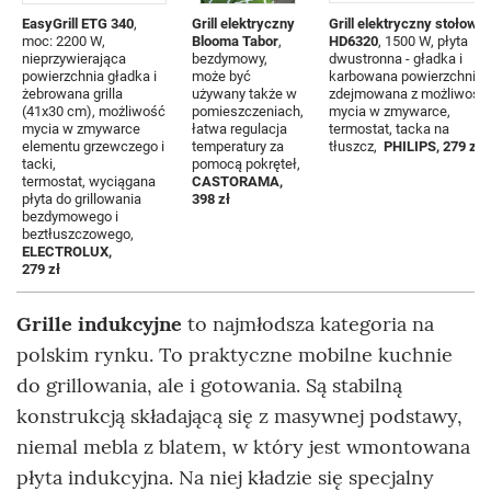
EasyGrill ETG 340
,
Grill elektryczny
Grill elektryczny stołowy
moc: 2200 W,
Blooma Tabor
,
HD6320
, 1500 W, płyta
nieprzywierająca
bezdymowy,
dwustronna - gładka i
powierzchnia gładka i
może być
karbowana powierzchnia,
żebrowana grilla
używany także w
zdejmowana z możliwośc
(41x30 cm), możliwość
pomieszczeniach,
mycia w zmywarce,
mycia w zmywarce
łatwa regulacja
termostat, tacka na
elementu grzewczego i
temperatury za
tłuszcz,
PHILIPS, 279 zł
tacki,
pomocą pokręteł,
termostat, wyciągana
CASTORAMA,
płyta do grillowania
398 zł
bezdymowego i
beztłuszczowego,
ELECTROLUX,
279 zł
Grille indukcyjne
to najmłodsza kategoria na
polskim rynku. To praktyczne mobilne kuchnie
do grillowania, ale i gotowania. Są stabilną
konstrukcją składającą się z masywnej podstawy,
niemal mebla z blatem, w który jest wmontowana
płyta indukcyjna. Na niej kładzie się specjalny