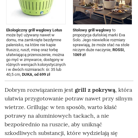
Ekologiczny grill węglowy Lotus
Stołowy grill węglowy
to
może być używany nawet w
propozycja duńskiej marki Eva
domu, ma zamknięte bezdymne
Solo. Jego niewielkie rozmiary
palenisko, na które nie kapie
sprawiają, że może stać na stole
tłuszcz, ruszt, misę oraz torbę
niczym duże naczynie,
ROSSI,
ułatwiającą przenoszenie, można
1069 zł
go myć w zmywarce, dostępny w
różnych wersjach kolorystycznych
i w dwóch rozmiarach: śr. 35 lub
40,5 cm,
DUKA, od 699 zł
Dobrym rozwiązaniem jest
grill z pokrywą
, która
ułatwia przygotowanie potraw nawet przy silnym
wietrze. Grillując w ten sposób, warto kłaść
potrawy na aluminiowych tackach, a nie
bezpośrednio na ruszcie, aby uniknąć
szkodliwych substancji, które wydzielają się