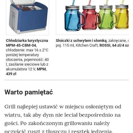
Chłodziarka turystyczna
Słoiczki z uchwytem i słomką
, zakręcane, szk
MPM-45-CBM-04
,
poj. 115 ml, Kitchen Craft,
ROSSI, 64 zł/4 szt.
chłodzenie: max 16 ± 2°C
poniżej temperatury
otoczenia, pojemność: 40
l, zasilanie sieciowe lub z
akumulatora 12 V,
MPM,
439 zł
Warto pamiętać
Grill najlepiej ustawić w miejscu osłoniętym od
wiatru, tak aby dym nie leciał bezpośrednio na
gości. Po zakończonym grillowaniu należy
oczyścić ruszt z tłuszczu i resztek jedzenia,