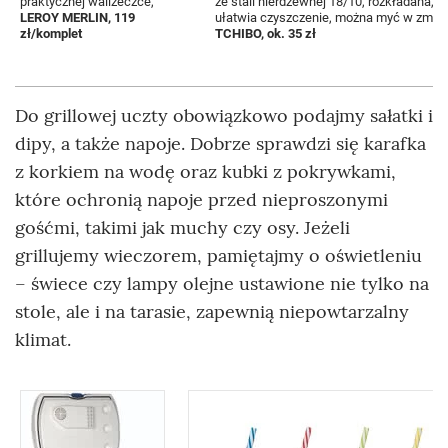
praktycznej walizeczce,
ze stali nierdzewnej 18/10, rozkładana, c
LEROY MERLIN, 119
ułatwia czyszczenie, można myć w zmyw
zł/komplet
TCHIBO, ok. 35 zł
Do grillowej uczty obowiązkowo podajmy sałatki i
dipy, a także napoje. Dobrze sprawdzi się karafka
z korkiem na wodę oraz kubki z pokrywkami,
które ochronią napoje przed nieproszonymi
gośćmi, takimi jak muchy czy osy. Jeżeli
grillujemy wieczorem, pamiętajmy o oświetleniu
– świece czy lampy olejne ustawione nie tylko na
stole, ale i na tarasie, zapewnią niepowtarzalny
klimat.