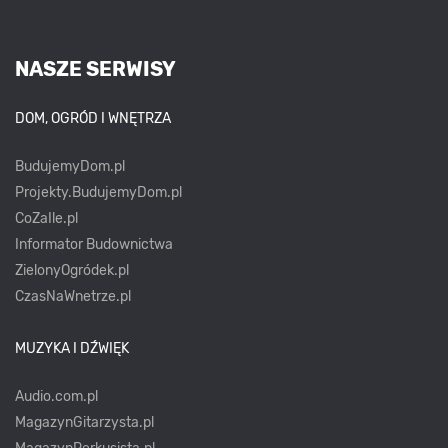
NASZE SERWISY
DOM, OGRÓD I WNĘTRZA
BudujemyDom.pl
Projekty.BudujemyDom.pl
CoZaIle.pl
Informator Budownictwa
ZielonyOgródek.pl
CzasNaWnetrze.pl
MUZYKA I DŹWIĘK
Audio.com.pl
MagazynGitarzysta.pl