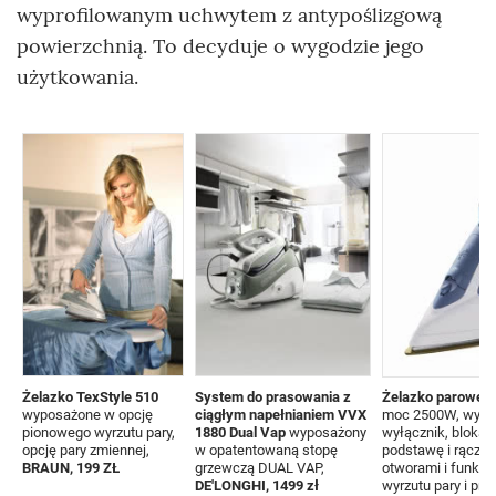
wyprofilowanym uchwytem z antypoślizgową
powierzchnią. To decyduje o wygodzie jego
użytkowania.
Żelazko TexStyle 510
System do prasowania z
Żelazko parowe E
wyposażone w opcję
ciągłym napełnianiem VVX
moc 2500W, wypo
pionowego wyrzutu pary,
1880 Dual Vap
wyposażony
wyłącznik, bloka
opcję pary zmiennej,
w opatentowaną stopę
podstawę i rączkę
BRAUN, 199 ZŁ
grzewczą DUAL VAP,
otworami i funkcj
DE'LONGHI, 1499 zł
wyrzutu pary i pr