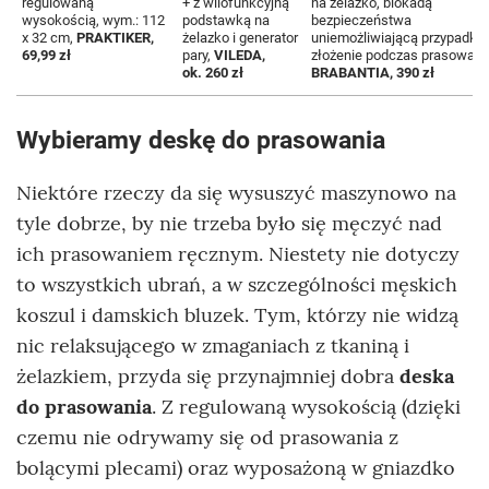
regulowaną
+ z wilofunkcyjną
na żelazko, blokadą
wysokością, wym.: 112
podstawką na
bezpieczeństwa
x 32 cm,
PRAKTIKER,
żelazko i generator
uniemożliwiającą przypadk
69,99 zł
pary,
VILEDA,
złożenie podczas prasowani
ok. 260 zł
BRABANTIA, 390 zł
Wybieramy deskę do prasowania
Niektóre rzeczy da się wysuszyć maszynowo na
tyle dobrze, by nie trzeba było się męczyć nad
ich prasowaniem ręcznym. Niestety nie dotyczy
to wszystkich ubrań, a w szczególności męskich
koszul i damskich bluzek. Tym, którzy nie widzą
nic relaksującego w zmaganiach z tkaniną i
żelazkiem, przyda się przynajmniej dobra
deska
do prasowania
. Z regulowaną wysokością (dzięki
czemu nie odrywamy się od prasowania z
bolącymi plecami) oraz wyposażoną w gniazdko