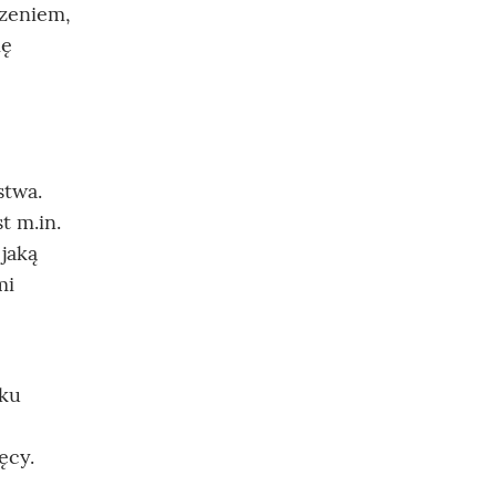
czeniem,
ię
stwa.
t m.in.
 jaką
mi
nku
ęcy.