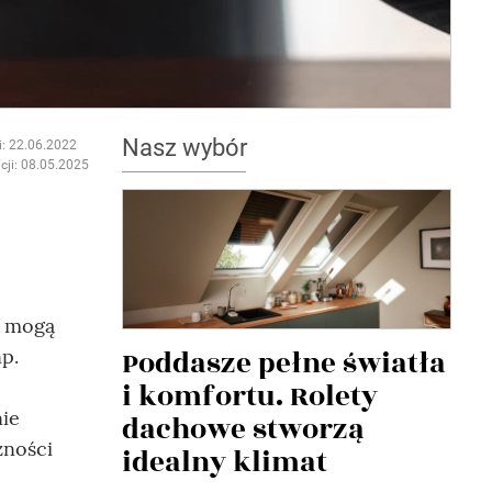
Nasz wybór
i: 22.06.2022
cji: 08.05.2025
e mogą
Poddasze pełne światła
p.
i komfortu. Rolety
nie
dachowe stworzą
żności
idealny klimat