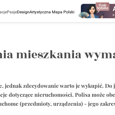
acje
Pasje
Design
Artystyczna Mapa Polski
C
nia mieszkania wyma
, jednak zdecydowanie warto je wykupić. Do je
acje dotyczące nieruchomości. Polisa może ob
 ruchome (przedmioty, urządzenia) - jego zakres