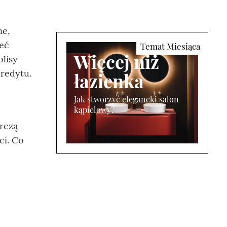
ne,
ieć
Więcej niż
lisy
kredytu.
łazienka
Jak stworzyć elegancki salon
kąpielowy?
rczą
ci. Co