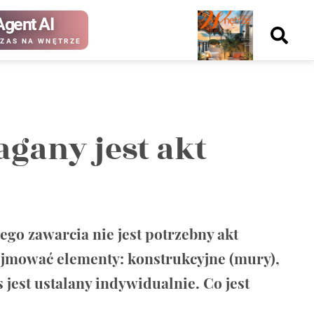
Agent AI
Nowy
ZAS NA WNĘTRZE
numer
gany jest akt
kup ten
kup ten
numer
numer
Wydanie papierowe
Wydanie cyfrowe
go zawarcia nie jest potrzebny akt
ejmować elementy: konstrukcyjne (mury),
 jest ustalany indywidualnie. Co jest