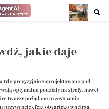
Agent AI
Nowy
ZAS NA WNĘTRZE
numer
dź, jakie daje
kup ten
kup ten
numer
numer
Wydanie papierowe
Wydanie cyfrowe
a tyle precyzyjnie zaprojektowane pod
wają optymalne podziały na strefy, nawet
óre tworzy pożądane przestrzenie
 przywrócić efekt otwartego wnętrza.