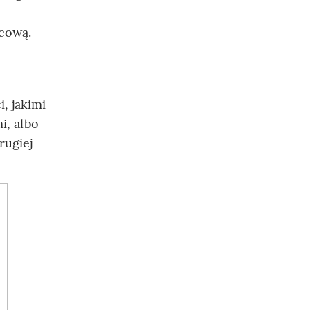
icową.
, jakimi
i, albo
rugiej