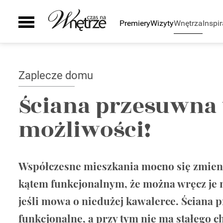
Premiery
Wizyty
Wnętrza
Inspir
Pomieszczenia
Inspiracje
Sztuka
Wyposażenie
Galeria
Zielony zakątek
Kuchnia
Ściany i podłogi
Zaplecze domu
Auto
Łazienka
Drzwi i okna
Smaki życia
Salon
Schody
Ściana przesuwna 
Sypialnia
Kominki
możliwości!
Pokój dziecka
Grzejniki
Gabinet
Oświetlenie
Biuro
Smart home
Taras i ogród
Szafy
Współczesne mieszkania mocno się zmienia
Zaplecze domu
AGD
kątem funkcjonalnym, że można wręcz je n
Zlewy i baterie
jeśli mowa o niedużej kawalerce. Ściana
Wanny i natryski
Ceramika Łazienkowa
funkcjonalne, a przy tym nie ma stałego