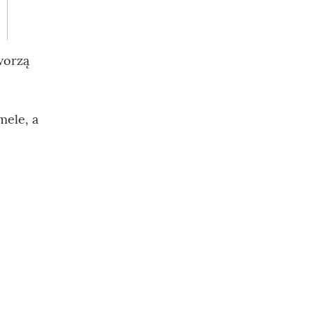
worzą
mele, a