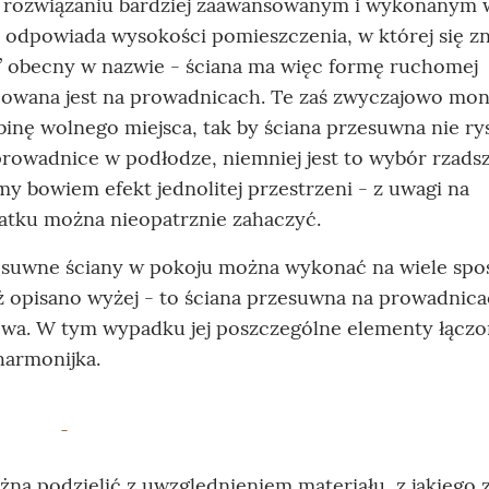
 rozwiązaniu bardziej zaawansowanym i wykonanym 
y odpowiada wysokości pomieszczenia, w której się zn
” obecny w nazwie - ściana ma więc formę ruchomej
cowana jest na prowadnicach. Te zaś zwyczajowo mont
obinę wolnego miejsca, tak by ściana przesuwna nie r
owadnice w podłodze, niemniej jest to wybór rzadsz
my bowiem efekt jednolitej przestrzeni - z uwagi na
atku można nieopatrznie zahaczyć.
zesuwne ściany w pokoju można wykonać na wiele sp
uż opisano wyżej - to ściana przesuwna na prowadnica
owa. W tym wypadku jej poszczególne elementy łączo
harmonijka.
a podzielić z uwzględnieniem materiału, z jakiego z