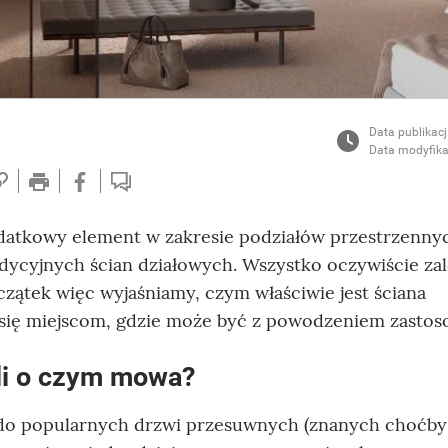
Data publikacj
Data modyfika
atkowy element w zakresie podziałów przestrzenny
adycyjnych ścian działowych. Wszystko oczywiście za
czątek więc wyjaśniamy, czym właściwie jest ściana
 się miejscom, gdzie może być z powodzeniem zasto
li o czym mowa?
o popularnych drzwi przesuwnych (znanych choćby 