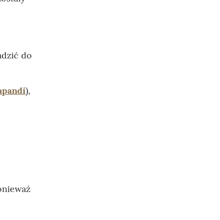
adzić do
japandi
),
ponieważ