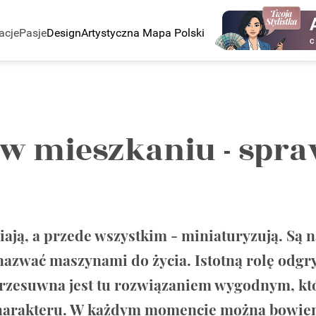
acje
Pasje
Design
Artystyczna Mapa Polski
C
w mieszkaniu - spraw
ją, a przede wszystkim - miniaturyzują. Są n
azwać maszynami do życia. Istotną rolę odgry
 przesuwna jest tu rozwiązaniem wygodnym, kt
 charakteru. W każdym momencie można bowiem