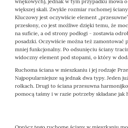
wnękowych), jednak w tym przypadku mowa o
większej skali. Zwykle rozmiar ruchomej ścian
Kluczowy jest oczywiście element „przesuwne
przesłony, co jest możliwe dzięki temu, że mo
na suficie, a od strony podłogi - zostawia odr
posadzki. Oczywiście można też zamontować pr
mniej funkcjonalny. Po odsunięciu ściany traci
widoczny element pod stopami, o który w dod
Ruchoma ściana w mieszkaniu i jej rodzaje Pr
Najpopularniejsze są jednak dwa typy. Jeden j
rolkach. Drugi to ściana przesuwna harmonijk
pomocą taśmy i w razie potrzeby składane jak 
Oprócz tego ruchome ściany w mieszkaniu możn