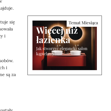
w
ajduje.
uje się
Więcej niż
ysowała
y i
łazienka
Jak stworzyć elegancki salon
kąpielowy?
osobów.
ch i
ne są za
ostały