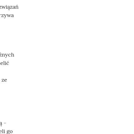
ozwiązań
orzywa
óżnych
elić
 ze
ą -
li go