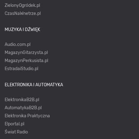
ZielonyOgródek.pl
CzasNaWnetrze.pl
MUZYKA I DŹWIĘK
Audio.com.pl
MagazynGitarzysta.pl
MagazynPerkusista.pl
EstradaiStudio.pl
ELEKTRONIKA I AUTOMATYKA
ElektronikaB2B.pl
AutomatykaB2B.pl
Elektronika Praktyczna
Elportal.pl
Świat Radio