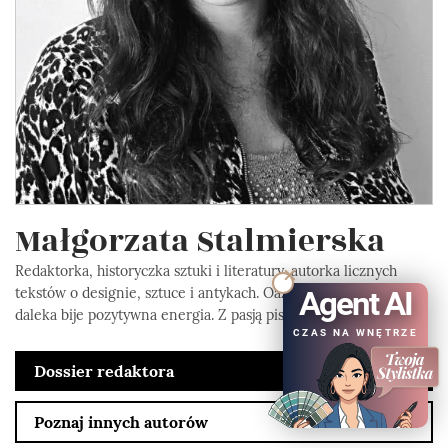
Małgorzata Stalmierska
Redaktorka, historyczka sztuki i literatury, autorka licznych
tekstów o designie, sztuce i antykach. Oaza spokoju od której z
Agent AI
daleka bije pozytywna energia. Z pasją pisze...
CZAS NA WNĘTRZE
Dossier redaktora
Poznaj innych autorów