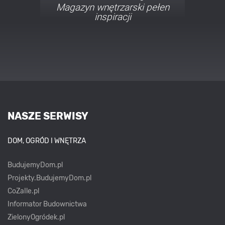
Porady i inspiracje w
najmodniejszych stylach
NASZE SERWISY
DOM, OGRÓD I WNĘTRZA
BudujemyDom.pl
Projekty.BudujemyDom.pl
CoZaIle.pl
Informator Budownictwa
ZielonyOgródek.pl