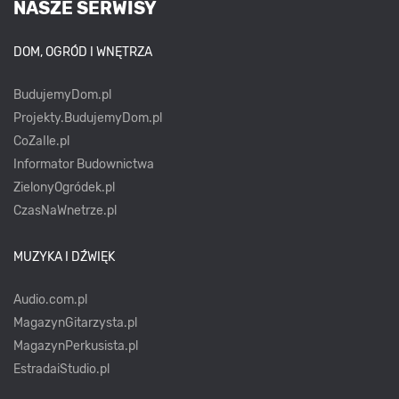
NASZE SERWISY
DOM, OGRÓD I WNĘTRZA
BudujemyDom.pl
Projekty.BudujemyDom.pl
CoZaIle.pl
Informator Budownictwa
ZielonyOgródek.pl
CzasNaWnetrze.pl
MUZYKA I DŹWIĘK
Audio.com.pl
MagazynGitarzysta.pl
MagazynPerkusista.pl
EstradaiStudio.pl