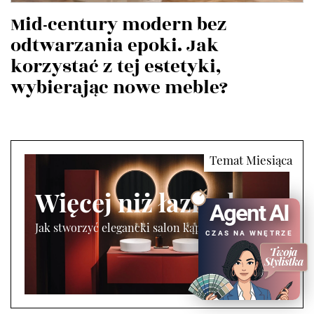
Mid-century modern bez
odtwarzania epoki. Jak
korzystać z tej estetyki,
wybierając nowe meble?
Więcej niż łazienka
Agent AI
Jak stworzyć elegancki salon kąpielowy?
CZAS NA WNĘTRZE